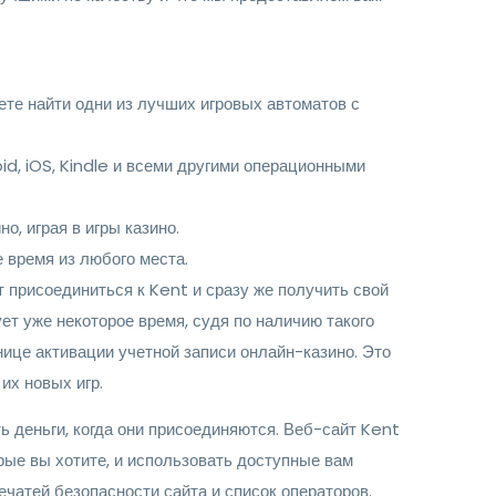
те найти одни из лучших игровых автоматов с
d, iOS, Kindle и всеми другими операционными
, играя в игры казино.
 время из любого места.
 присоединиться к Kent и сразу же получить свой
ует уже некоторое время, судя по наличию такого
нице активации учетной записи онлайн-казино. Это
их новых игр.
ь деньги, когда они присоединяются. Веб-сайт Kent
орые вы хотите, и использовать доступные вам
чатей безопасности сайта и список операторов.