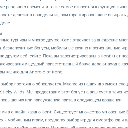
ме реального времени, и то же самое относится к функции живог
делаете депозит в понедельник, вам гарантирован шанс выиграть
деле.
ы
пные турниры и многое другое. Kent отвечает за внедрение мн
ра, бездепозитные бонусы, мобильные казино и региональные игр
на другом веб-сайте. Пока вы зарегистрированы в Kent (нет не
нсирования и щедрый приветственный бонус делают вход в каз
ры казино для Android от Kent.
аш выбор постоянно обновляется. Многие из наших игр имеют сп
Sticky Wilds. Мы предоставим этот бонус на ваш счет в течен
т повышению или присуждению приза в следующем вращении.
ми в онлайн-казино Kent. Существует множество мгновенных б
тся к мобильным играм, предлагая выбор игр для смартфонов и 
ться и войти в систему. Нет никакой разницы, когда дело доход