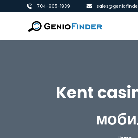
704-905-1939
sales@geniofind
Kent casin
моби