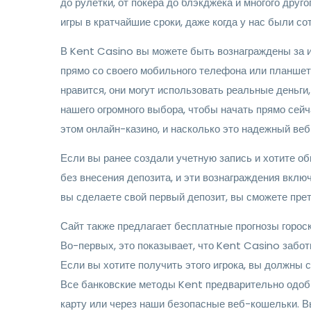
до рулетки, от покера до блэкджека и многого друг
игры в кратчайшие сроки, даже когда у нас были сот
В Kent Casino вы можете быть вознаграждены за и
прямо со своего мобильного телефона или планшета.
нравится, они могут использовать реальные деньги,
нашего огромного выбора, чтобы начать прямо сейч
этом онлайн-казино, и насколько это надежный веб
Если вы ранее создали учетную запись и хотите о
без внесения депозита, и эти вознаграждения вклю
вы сделаете свой первый депозит, вы сможете прет
Сайт также предлагает бесплатные прогнозы гороск
Во-первых, это показывает, что Kent Casino заботи
Если вы хотите получить этого игрока, вы должны 
Все банковские методы Kent предварительно одобр
карту или через наши безопасные веб-кошельки. 