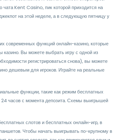
о чата Kent Casino, пик которой приходится на
 джекпот на этой неделе, а в следующую пятницу у
огих современных функций онлайн-казино, которые
ы казино. Вы можете выбрать игру с одной из
обходимости регистрироваться снова), вы можете
ино дешевым для игроков. Играйте на реальные
ециальные функции, такие как режим бесплатных
ие 24 часов с момента депозита. Схемы выигрышей
есплатных слотов и бесплатных онлайн-игр, в
планшетов. Чтобы начать выигрывать по-крупному в
ит до снятия средств, так как применяются одни и