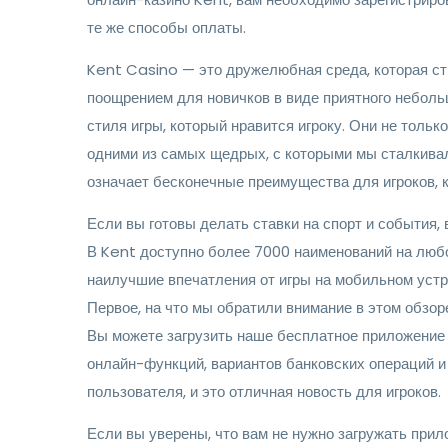
те же способы оплаты.
Kent Casino — это дружелюбная среда, которая ст
поощрением для новичков в виде приятного небольш
стиля игры, который нравится игроку. Они не толь
одними из самых щедрых, с которыми мы сталкивали
означает бесконечные преимущества для игроков, к
Если вы готовы делать ставки на спорт и события, 
В Kent доступно более 7000 наименований на любо
наилучшие впечатления от игры на мобильном устр
Первое, на что мы обратили внимание в этом обзоре
Вы можете загрузить наше бесплатное приложение д
онлайн-функций, вариантов банковских операций и
пользователя, и это отличная новость для игроков.
Если вы уверены, что вам не нужно загружать прил