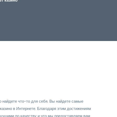
ет казино
 найдете что-то для себя. Вы найдете самые
казино в Интернете. Благодаря этим достижениям
лучшими по качеству и что мы предоставляем вам