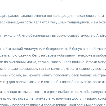
цию распознавания отпечатков пальцев для пополнения счета.
рессивные джекпоты являются текущими тенденциями, и вы може
технологий, что обеспечивает высокую совместимость с Androi
 найти низкий минимум или бездепозитный бонус в онлайн-казино
ступ к приложению Kent на своем мобильном телефоне в любое
 по окончании матча, если он завершился вничью. Игроки могут
много разочаровывает, так как кажется, что это казино существ
вным игроком, вы можете начать пополнять свой баланс на стра
ing для онлайн-казино и хотели бы попробовать некоторые из 
 и иногда оказывается, что игроки выбираются, чтобы раздават
гации, что позволяет очень легко получить доступ к играм, кот
оторый позволяет игрокам просматривать контрольный список пе