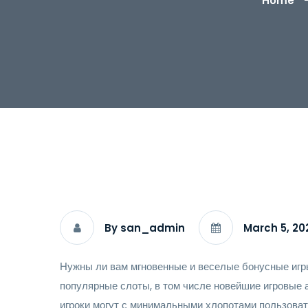
Home
By san_admin
March 5, 20
Нужны ли вам мгновенные и веселые бонусные игры
популярные слоты, в том числе новейшие игровые 
игроки могут с минимальными хлопотами пользоват