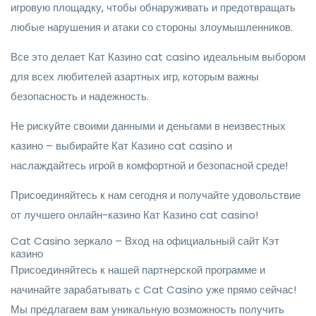
игровую площадку, чтобы обнаруживать и предотвращать
любые нарушения и атаки со стороны злоумышленников.
Все это делает Кат Казино cat casino идеальным выбором
для всех любителей азартных игр, которым важны
безопасность и надежность.
Не рискуйте своими данными и деньгами в неизвестных
казино – выбирайте Кат Казино cat casino и
наслаждайтесь игрой в комфортной и безопасной среде!
Присоединяйтесь к нам сегодня и получайте удовольствие
от лучшего онлайн-казино Кат Казино cat casino!
Cat Casino зеркало – Вход на официальный сайт Кэт
казино
Присоединяйтесь к нашей партнерской программе и
начинайте зарабатывать с Cat Casino уже прямо сейчас!
Мы предлагаем вам уникальную возможность получить