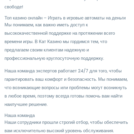
свободе!
Топ казино онлайн – Играть в игровые автоматы на деньги
Мы понимаем, как важно иметь доступ к
высококачественной поддержке на протяжении всего
времени игры. В Кат Казино мы гордимся тем, что
предлагаем своим клиентам надежную и
профессиональную круглосуточную поддержку.
Наша команда экспертов работает 24/7 для того, чтобы
гарантировать ваш комфорт и безопасность. Мы понимаем,
что возникающие вопросы или проблемы могут возникнуть
в любое время, поэтому всегда готовы помочь вам найти
наилучшее решение.
Наша команда
Наши сотрудники прошли строгий отбор, чтобы обеспечить
вам исключительно высокий уровень обслуживания.