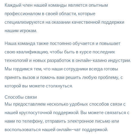
Каждый член нашей команды является опытным
профессионалом в своей области, которые
специализируются на оказании качественной поддержки
нашим игрокам.
Наша команда также постоянно обучается и повышает
свою квалификацию, чтобы быть в курсе последних
технологий и новых разработок в онлайн-казино индустрии.
Мы гордимся тем, что наши сотрудники всегда готовы
принять вызов и помочь вам решить любую проблему, с
которой вы можете столкнуться.
Способы связи
Мы предоставляем несколько удобных способов связи с
нашей круглосуточной поддержкой. Вы можете связаться с
нами по телефону, отправить электронное письмо или
воспользоваться нашей онлайн-чат поддержкой.