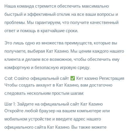
Наша команда стремится обеспечить максимально
быстрый и эффективный отклик на все ваши вопросы и
проблемы. Мы гарантируем, что получите качественный
ответ и помощь в кратчайшие сроки.
Это лишь одно из множества преимуществ, которые вы
получаете, выбирая Кат Казино. Мы ценим каждого нашего
клиента и делаем все возможное, чтобы обеспечить ему
комфортную и безопасную игровую среду.
Cat Casino официальный сайт
Кет казино Регистрация
Чтобы создать аккаунт в Кат Казино, вам достаточно
следовать нескольким простым шагам:
Шаг 1: Зайдите на официальный сайт Кат Казино
Откройте любой браузер на вашем компьютере или
мобильном устройстве и введите адрес нашего
официального сайта Кат Казино. Вы также можете