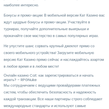
наиболее интересно.
Бонусы и промо-акции: В мобильной версии Кат Казино вас
ждут щедрые бонусы и промо-акции. Участвуйте в
турнирах, получайте дополнительные выигрыши и
прокачайте свое мастерство в самых популярных играх.
Не упустите шанс сорвать крупный джекпот прямо со
своего мобильного устройства! Загрузите мобильную
версию Кат Казино прямо сейчас и наслаждайтесь азартом
в любое время и в любом месте!
Онлайн казино Cat: как зарегистрироваться и начать
играть? – RPGNuke
Мы сотрудничаем с ведущими провайдерами платежных
систем, чтобы обеспечить безопасность и надежность
каждой транзакции. Все наши партнеры строго соблюдают
международные стандарты и используют самые