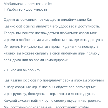
Мобильная версия казино Кэт
1. Удобство и доступность
Одним из основных преимуществ онлайн-казино Кат
Казино cat casino является его удобство и доступность.
Теперь вы можете наслаждаться любимыми азартными
играми в любое время и из любого места, где есть доступ в
Интернет. Не нужно тратить время и деньги на поездку в
казино, вы можете сыграть в свои любимые игры прямо у
себя дома или во время командировки.
2. Широкий выбор игр
Кат Казино cat casino предлагает своим игрокам огромный
выбор азартных игр. У нас вы найдете все популярные
игры: рулетку, блэкджек, покер, слоты и многое другое.
Каждый сможет найти игру по своему вкусу и настроению.
Мы постоянно обновляем наш ассортимент, чтобы