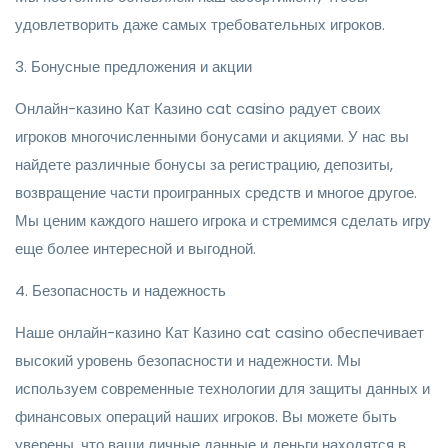
удовлетворить даже самых требовательных игроков.
3. Бонусные предложения и акции
Онлайн-казино Кат Казино cat casino радует своих
игроков многочисленными бонусами и акциями. У нас вы
найдете различные бонусы за регистрацию, депозиты,
возвращение части проигранных средств и многое другое.
Мы ценим каждого нашего игрока и стремимся сделать игру
еще более интересной и выгодной.
4. Безопасность и надежность
Наше онлайн-казино Кат Казино cat casino обеспечивает
высокий уровень безопасности и надежности. Мы
используем современные технологии для защиты данных и
финансовых операций наших игроков. Вы можете быть
уверены, что ваши личные данные и деньги находятся в