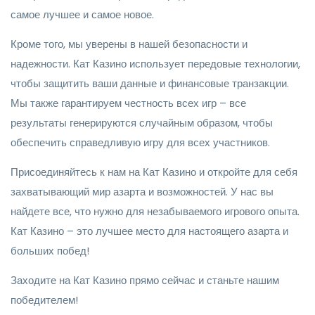
самое лучшее и самое новое.
Кроме того, мы уверены в нашей безопасности и
надежности. Кат Казино использует передовые технологии,
чтобы защитить ваши данные и финансовые транзакции.
Мы также гарантируем честность всех игр – все
результаты генерируются случайным образом, чтобы
обеспечить справедливую игру для всех участников.
Присоединяйтесь к нам на Кат Казино и откройте для себя
захватывающий мир азарта и возможностей. У нас вы
найдете все, что нужно для незабываемого игрового опыта.
Кат Казино – это лучшее место для настоящего азарта и
больших побед!
Заходите на Кат Казино прямо сейчас и станьте нашим
победителем!