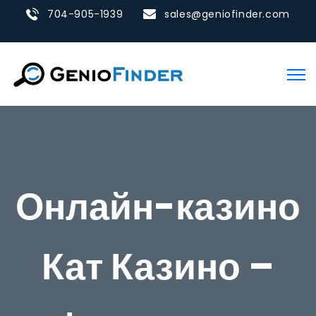
704-905-1939
sales@geniofinder.com
Онлайн-казино
Кат Казино –