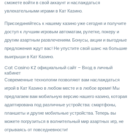
сможете войти в свой аккаунт и наслаждаться
увлекательными играми в Кат Казино.
Присоединяйтесь к нашему казино уже сегодня и получите
доступ к лучшим игровым автоматам, рулетке, покеру и
другим азартным развлечениям. Бонусы, акции и выгодные
предложения ждут вас! Не упустите свой шанс на большие
выигрыши в Кат Казино.
Cat Casino KZ официальный сайт – Вход в личный
кабинет
Современные технологии позволяют вам наслаждаться
игрой в Кат Казино в любом месте и в любое время! Мы
предлагаем вам мобильную версию нашего казино, которая
адаптирована под различные устройства: смартфоны,
планшеты и другие мобильные устройства. Теперь вы
можете погрузиться в волнительный мир азартных игр, не
отрываясь от повседневности!