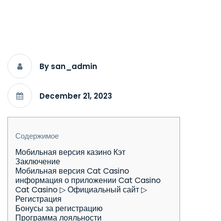
By san_admin
December 21, 2023
Содержимое
Мобильная версия казино Кэт
Заключение
Мобильная версия Cat Casino
информация о приложении Cat Casino
Cat Casino ▷ Официальный сайт ▷
Регистрация
Бонусы за регистрацию
Программа лояльности