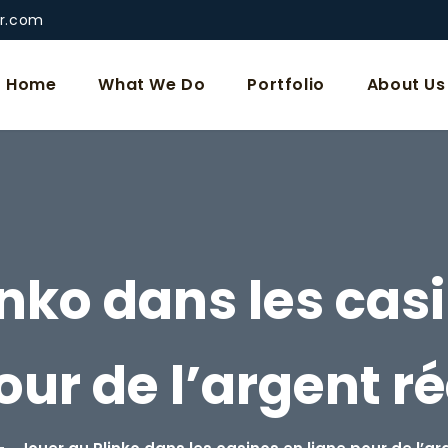
er.com
Home
What We Do
Portfolio
About Us
inko dans les casi
our de l’argent ré