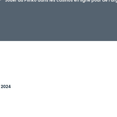
Jouer au Plinko dans les casinos en ligne pour de l’ar
 2024