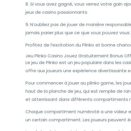
8. Si vous avez gagné, vous verrez votre gain aj
jeux de casino passionnants.
9. N’oubliez pas de jouer de manière responsable
jamais parier plus que ce que vous pouvez vous
Profitez de l’excitation du Plinko et bonne chanc
Jeu Plinko Casino Jouez Gratuitement Bonus Off
Le jeu de Plinko est un jeu populaire dans les cas
offre aux joueurs une expérience divertissante e
Pour commencer à jouer au plinko game, les joueur
haut de la planche de jeu, qui est remplie de ra
et atterrissant dans différents compartiments 
Chaque compartiment numéroté a une valeur en 
un certain compartiment. Les joueurs peuvent é