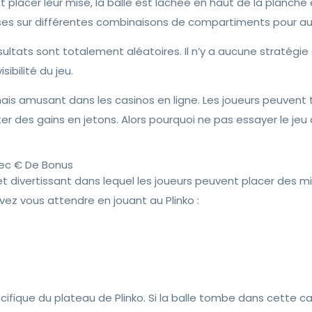
t placer leur mise, la balle est lâchée en haut de la planche 
 mises sur différentes combinaisons de compartiments pour 
ésultats sont totalement aléatoires. Il n’y a aucune stratégi
sibilité du jeu.
 mais amusant dans les casinos en ligne. Les joueurs peuvent 
 des gains en jetons. Alors pourquoi ne pas essayer le jeu d
vec € De Bonus
 et divertissant dans lequel les joueurs peuvent placer des mi
vez vous attendre en jouant au Plinko :
ifique du plateau de Plinko. Si la balle tombe dans cette ca