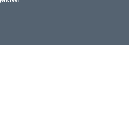
gent réel