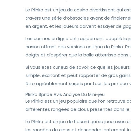
Le Plinko est un jeu de casino divertissant qui est
travers une série d’obstacles avant de finale
en argent, et les joueurs doivent essayer de gagn
Les casinos en ligne ont rapidement adopté le je
casino offrant des versions en ligne de Plinko. Pour
doigts et d’espérer que la balle atterrisse dans
Si vous êtes curieux de savoir ce que les joueurs
simple, excitant et peut rapporter de gros gains.
être agréablement surpris par tous les prix que 
Plinko Spribe Avis Analyse Du Mini-jeu
Le Plinko est un jeu populaire que l’on retrouve da
différentes rangées de clous présentes dans le 
Le Plinko est un jeu de hasard qui se joue avec u
les rangées de clous et descendre lentement jus