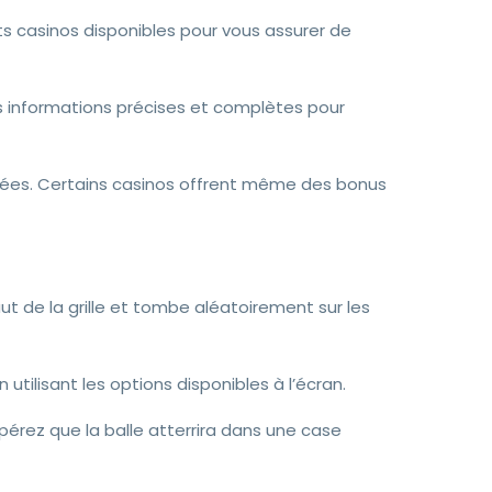
rents casinos disponibles pour vous assurer de
es informations précises et complètes pour
ptées. Certains casinos offrent même des bonus
aut de la grille et tombe aléatoirement sur les
utilisant les options disponibles à l’écran.
spérez que la balle atterrira dans une case