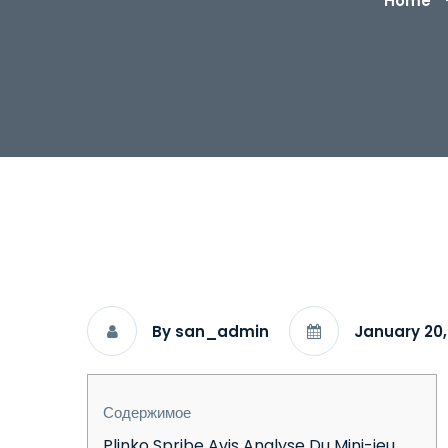
Home
By san_admin
January 20,
Содержимое
Plinko Spribe Avis Analyse Du Mini-jeu