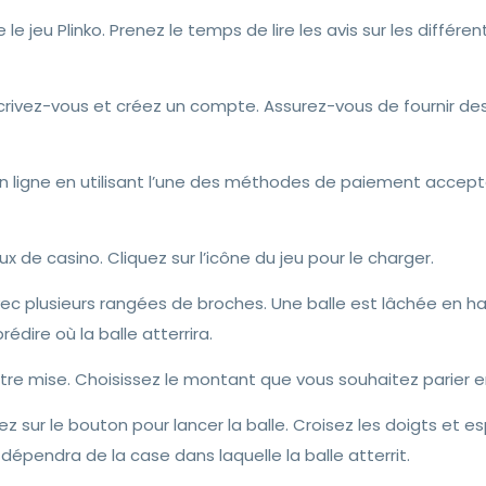
e le jeu Plinko. Prenez le temps de lire les avis sur les diffé
inscrivez-vous et créez un compte. Assurez-vous de fournir d
en ligne en utilisant l’une des méthodes de paiement acce
ux de casino. Cliquez sur l’icône du jeu pour le charger.
 avec plusieurs rangées de broches. Une balle est lâchée en h
édire où la balle atterrira.
otre mise. Choisissez le montant que vous souhaitez parier en 
ez sur le bouton pour lancer la balle. Croisez les doigts et e
pendra de la case dans laquelle la balle atterrit.