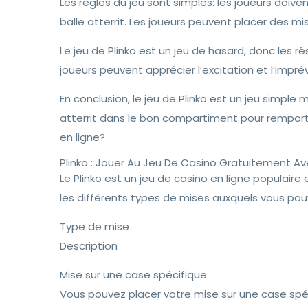
Les règles du jeu sont simples: les joueurs doiven
balle atterrit. Les joueurs peuvent placer des
Le jeu de Plinko est un jeu de hasard, donc les r
joueurs peuvent apprécier l’excitation et l’imprévi
En conclusion, le jeu de Plinko est un jeu simple
atterrit dans le bon compartiment pour remporter
en ligne?
Plinko : Jouer Au Jeu De Casino Gratuitement A
Le Plinko est un jeu de casino en ligne populaire
les différents types de mises auxquels vous pou
Type de mise
Description
Mise sur une case spécifique
Vous pouvez placer votre mise sur une case spéc