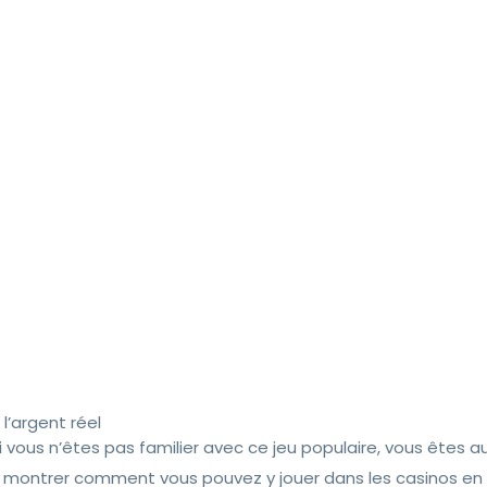
l’argent réel
 vous n’êtes pas familier avec ce jeu populaire, vous êtes au
 montrer comment vous pouvez y jouer dans les casinos en li